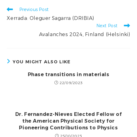
Read
Previous Post
more
Xerrada: Oleguer Sagarra (DRIBIA)
articles
Next Post
Avalanches 2024, Finland (Helsinki)
YOU MIGHT ALSO LIKE
Phase transitions in materials
22/09/2023
Dr. Fernandez-Nieves Elected Fellow of
the American Physical Society for
Pioneering Contributions to Physics
25/10/2023