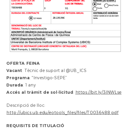
OFERTA FEINA
Vacant
: Tècnic de suport al @UB_ICS
Programa
: “Investigo-SEPE”
Durada
: 1 any
Accés al tràmit de sol·licitud
:
https://bit.ly/3INWLse
Descripció de lloc:
http://ubics.ub.edu/eotools_files/files/T0036488.pdf
REQUISITS DE TITULACIÓ