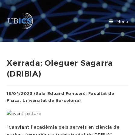
Skip
to
content
Menu
Xerrada: Oleguer Sagarra
(DRIBIA)
18/04/2023 (Sala Eduard Fontseré, Facultat de
Física, Universitat de Barcelona)
“
Canviant l’acadèmia pels serveis en ciència de
dades: l’experiència (esbiaixada) de DRIBIA
“,