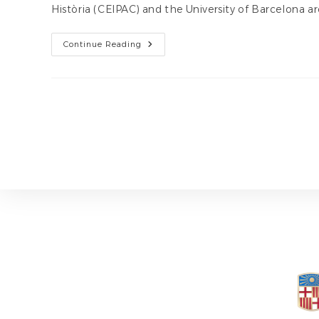
Història (CEIPAC) and the University of Barcelona a
International
Continue Reading
Congress
‘El
Jardí
Com
A
Font
Històrica
II:
Els
Jardins
Romans’