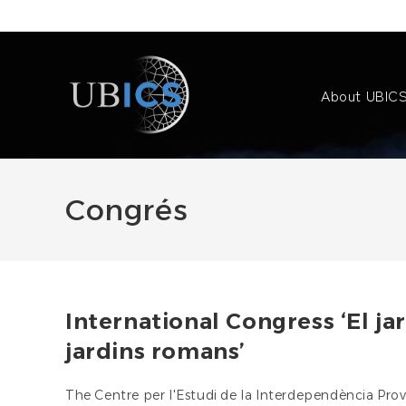
Skip
to
content
About UBIC
Congrés
International Congress ‘El jar
jardins romans’
The Centre per l'Estudi de la Interdependència Provin