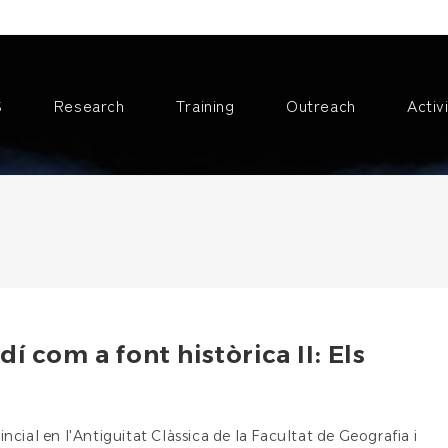
S
Research
Training
Outreach
Activ
dí com a font històrica II: Els
cial en l'Antiguitat Clàssica de la Facultat de Geografia i