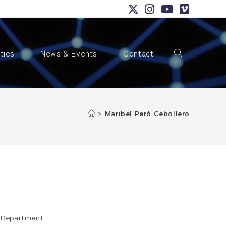
ities
News & Events
Contact
Toggle
>
Maribel Peró Cebollero
website
search
y Department