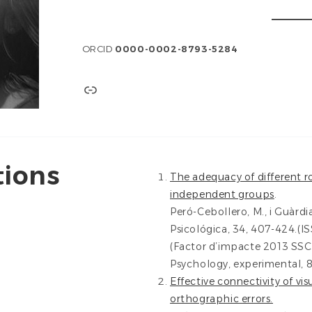
ORCID
0000-0002-8793-5284
Link
tions
The adequacy of different ro
independent groups
.
Peró-Cebollero, M., i Guàrdi
Psicológica, 34, 407-424.(IS
(Factor d’impacte 2013 SSCI: 
Psychology, experimental, 8
Effective connectivity of 
orthographic errors.