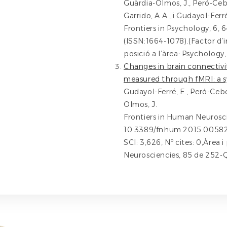
Guàrdia-Olmos, J., Peró-Ceb
Garrido, A.A., i Gudayol-Ferré
Frontiers in Psychology, 6,
(ISSN:1664-1078).(Factor d’i
posició a l’àrea: Psychology,
Changes in brain connectivi
measured through fMRI: a s
Gudayol-Ferré, E., Peró-Cebo
Olmos, J.
Frontiers in Human Neurosci
10.3389/fnhum.2015.00582.
SCI: 3,626, Nº cites: 0,Àrea i
Neurosciencies, 85 de 252-Q