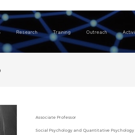
S
Research
Training
Outreach
Activ
o
Associate Professor
Social Psychology and Quantitative Psycholog