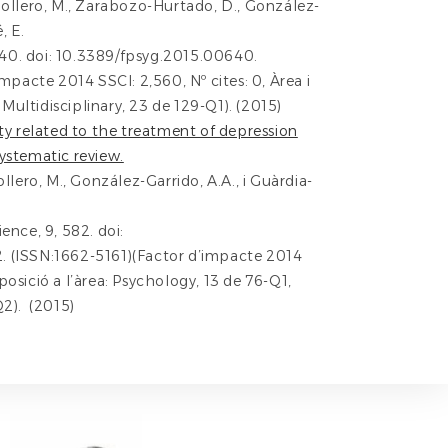
ollero, M., Zarabozo-Hurtado, D., González-
, E.
 640. doi: 10.3389/fpsyg.2015.00640.
mpacte 2014 SSCI: 2,560, Nº cites: 0, Àrea i
 Multidisciplinary, 23 de 129-Q1). (2015)
ty related to the treatment of depression
ystematic review.
llero, M., González-Garrido, A.A., i Guàrdia-
ence, 9, 582. doi:
 (ISSN:1662-5161)(Factor d’impacte 2014
 posició a l’àrea: Psychology, 13 de 76-Q1,
2). (2015)