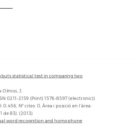
buts statistical test in comparing two
a-Olmos, J.
SN:0211-2159 (Print) 1576-8597 (electronic))
0,456, Nº cites: 0, Àrea i posició en l’àrea:
1 de 83). (2013)
visual word recognition and homophone